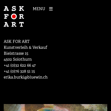
MENU
ASK FOR ART
Kunstverleih & Verkauf
Bielstrasse 15
4502 Solothurn
+41 (0)32 622 66 47
+41 (0)76 328 51 15
erika.burki@bluewin.ch