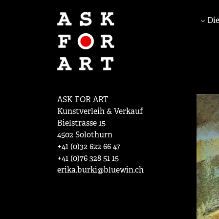
Die
ASK FOR ART
Kunstverleih & Verkauf
Bielstrasse 15
4502 Solothurn
+41 (0)32 622 66 47
+41 (0)76 328 51 15
erika.burki@bluewin.ch