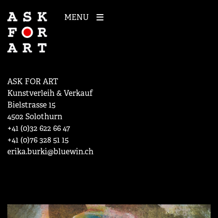
MENU
ASK FOR ART
Kunstverleih & Verkauf
Bielstrasse 15
4502 Solothurn
+41 (0)32 622 66 47
+41 (0)76 328 51 15
erika.burki@bluewin.ch