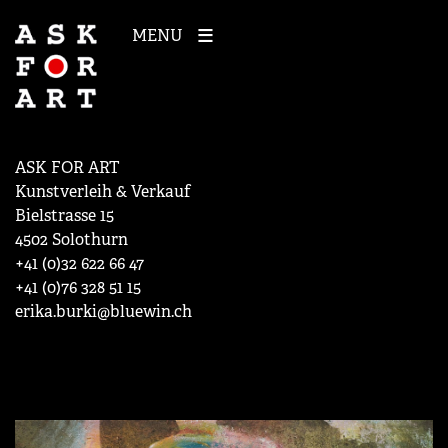
MENU
ASK FOR ART
Kunstverleih & Verkauf
Bielstrasse 15
4502 Solothurn
+41 (0)32 622 66 47
+41 (0)76 328 51 15
erika.burki@bluewin.ch