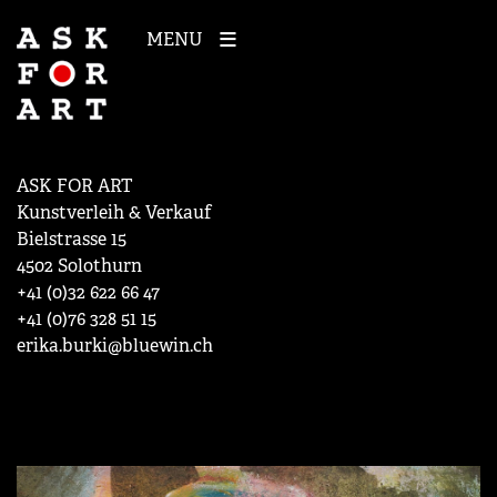
MENU
ASK FOR ART
Kunstverleih & Verkauf
Bielstrasse 15
4502 Solothurn
+41 (0)32 622 66 47
+41 (0)76 328 51 15
erika.burki@bluewin.ch