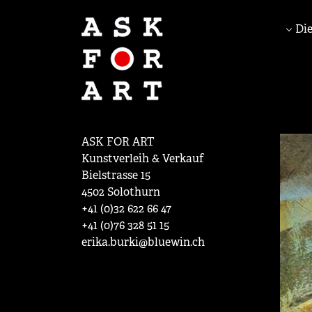
Die
ASK FOR ART
Kunstverleih & Verkauf
Bielstrasse 15
4502 Solothurn
+41 (0)32 622 66 47
+41 (0)76 328 51 15
erika.burki@bluewin.ch