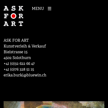
MENU
ASK FOR ART
Kunstverleih & Verkauf
Bielstrasse 15
4502 Solothurn
+41 (0)32 622 66 47
+41 (0)76 328 51 15
erika.burki@bluewin.ch