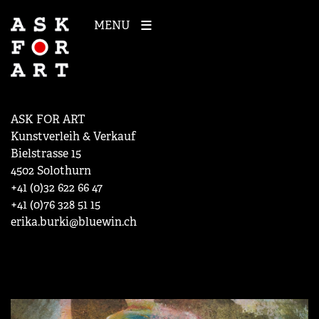
MENU
ASK FOR ART
Kunstverleih & Verkauf
Bielstrasse 15
4502 Solothurn
+41 (0)32 622 66 47
+41 (0)76 328 51 15
erika.burki@bluewin.ch