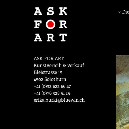
Die
ASK FOR ART
Kunstverleih & Verkauf
Bielstrasse 15
4502 Solothurn
+41 (0)32 622 66 47
+41 (0)76 328 51 15
erika.burki@bluewin.ch