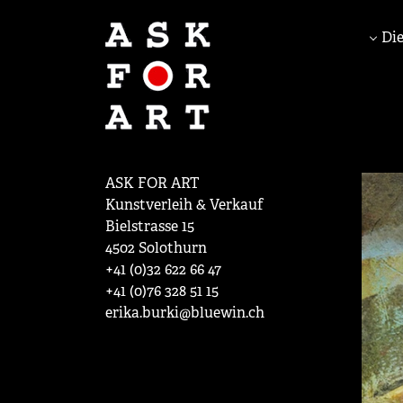
Die
ASK FOR ART
Kunstverleih & Verkauf
Bielstrasse 15
4502 Solothurn
+41 (0)32 622 66 47
+41 (0)76 328 51 15
erika.burki@bluewin.ch