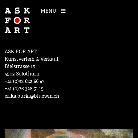
MENU
ASK FOR ART
Kunstverleih & Verkauf
Bielstrasse 15
4502 Solothurn
+41 (0)32 622 66 47
+41 (0)76 328 51 15
erika.burki@bluewin.ch