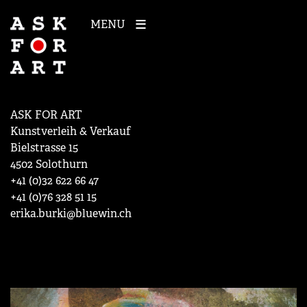
MENU
ASK FOR ART
Kunstverleih & Verkauf
Bielstrasse 15
4502 Solothurn
+41 (0)32 622 66 47
+41 (0)76 328 51 15
erika.burki@bluewin.ch