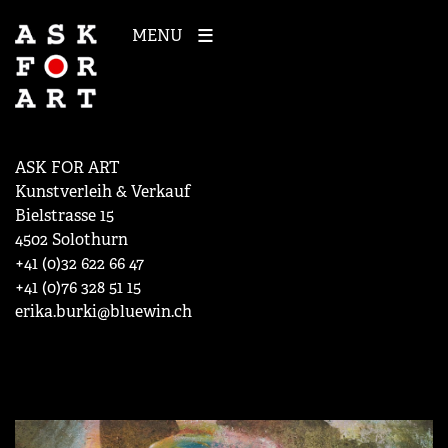
MENU
ASK FOR ART
Kunstverleih & Verkauf
Bielstrasse 15
4502 Solothurn
+41 (0)32 622 66 47
+41 (0)76 328 51 15
erika.burki@bluewin.ch