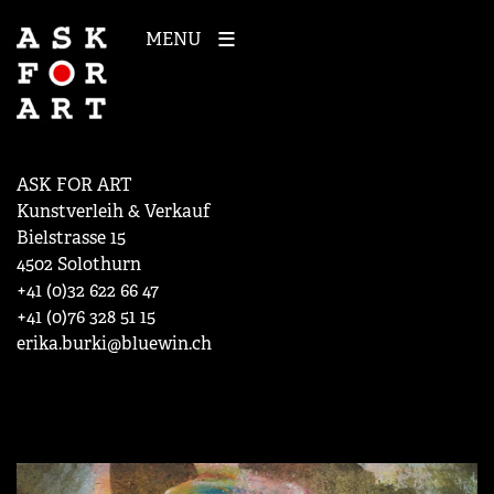
MENU
ASK FOR ART
Kunstverleih & Verkauf
Bielstrasse 15
4502 Solothurn
+41 (0)32 622 66 47
+41 (0)76 328 51 15
erika.burki@bluewin.ch