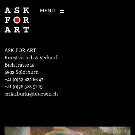
MENU
ASK FOR ART
Kunstverleih & Verkauf
Bielstrasse 15
4502 Solothurn
+41 (0)32 622 66 47
+41 (0)76 328 51 15
erika.burki@bluewin.ch