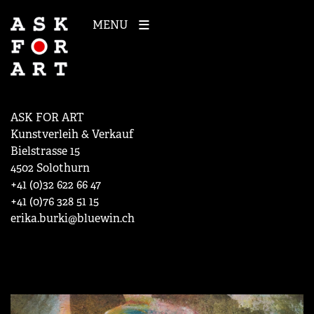
MENU
ASK FOR ART
Kunstverleih & Verkauf
Bielstrasse 15
4502 Solothurn
+41 (0)32 622 66 47
+41 (0)76 328 51 15
erika.burki@bluewin.ch