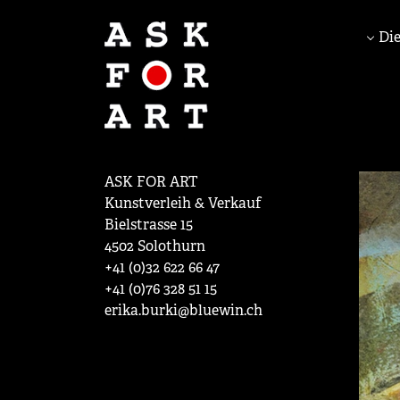
Die
ASK FOR ART
Kunstverleih & Verkauf
Bielstrasse 15
4502 Solothurn
+41 (0)32 622 66 47
+41 (0)76 328 51 15
erika.burki@bluewin.ch