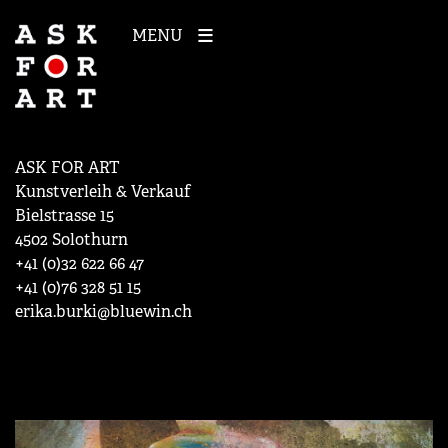
MENU
ASK FOR ART
Kunstverleih & Verkauf
Bielstrasse 15
4502 Solothurn
+41 (0)32 622 66 47
+41 (0)76 328 51 15
erika.burki@bluewin.ch