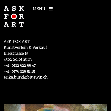
MENU
ASK FOR ART
Kunstverleih & Verkauf
Bielstrasse 15
4502 Solothurn
+41 (0)32 622 66 47
+41 (0)76 328 51 15
erika.burki@bluewin.ch