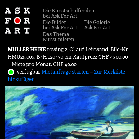
Die Kunstschaffenden
bei Ask For Art
Die Bilder
Die Galerie
bei Ask For Art
Ask For Art
Das Thema
Kunst mieten
MÜLLER HEIKE
rowing 2, Öl auf Leinwand, Bild-Nr.
HMU25.003, B×H 120×70 cm Kaufpreis: CHF 4,700.00
‒ Miete pro Monat: CHF 40.00
verfügbar
Mietanfrage starten
‒
Zur Merkliste
hinzufügen