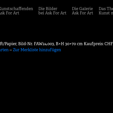
Kunstschaffenden
Die Bilder
Die Galerie
Das Th
Ask For Art
bei Ask For Art
Ask For Art
Kunst 
ift/Papier, Bild-Nr. FAW24.003, B×H 30×70 cm Kaufpreis: CHF
arten
‒
Zur Merkliste hinzufügen