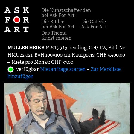
Die Kunstschaffenden
bei Ask For Art
Die Bilder
Die Galerie
bei Ask For Art
Ask For Art
Das Thema
Kunst mieten
MÜLLER HEIKE
M.S.15.3.19. reading, Oel/ LW, Bild-Nr.
HMU22.021, B×H 100×100 cm Kaufpreis: CHF 4,400.00
‒ Miete pro Monat: CHF 37.00
verfügbar
Mietanfrage starten
‒
Zur Merkliste
hinzufügen