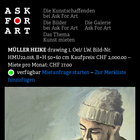
Die Kunstschaffenden
bei Ask For Art
Die Bilder
Die Galerie
bei Ask For Art
Ask For Art
Das Thema
Kunst mieten
MÜLLER HEIKE
drawing 1, Oel/ LW, Bild-Nr.
HMU22.018, B×H 50×60 cm Kaufpreis: CHF 2,000.00 ‒
Miete pro Monat: CHF 17.00
verfügbar
Mietanfrage starten
‒
Zur Merkliste
hinzufügen