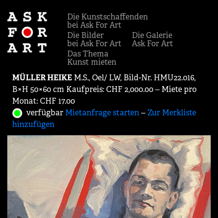
Die Kunstschaffenden
bei Ask For Art
Die Bilder
Die Galerie
bei Ask For Art
Ask For Art
Das Thema
Kunst mieten
MÜLLER HEIKE
M.S., Oel/ LW, Bild-Nr. HMU22.016,
B×H 50×60 cm Kaufpreis: CHF 2,000.00 ‒ Miete pro
Monat: CHF 17.00
verfügbar
Mietanfrage starten
‒
Zur Merkliste
hinzufügen