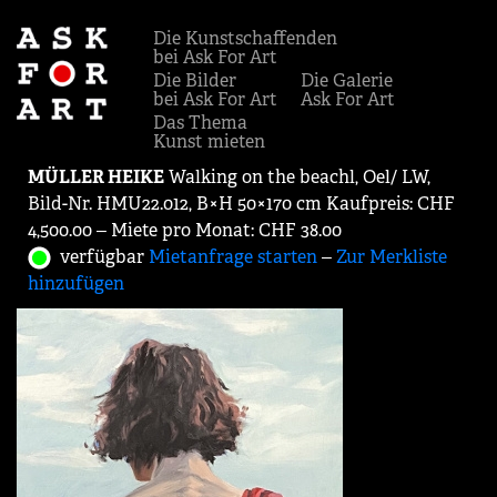
Die Kunstschaffenden
bei Ask For Art
Die Bilder
Die Galerie
bei Ask For Art
Ask For Art
Das Thema
Kunst mieten
MÜLLER HEIKE
Walking on the beachl, Oel/ LW,
Bild-Nr. HMU22.012, B×H 50×170 cm Kaufpreis: CHF
4,500.00 ‒ Miete pro Monat: CHF 38.00
verfügbar
Mietanfrage starten
‒
Zur Merkliste
hinzufügen