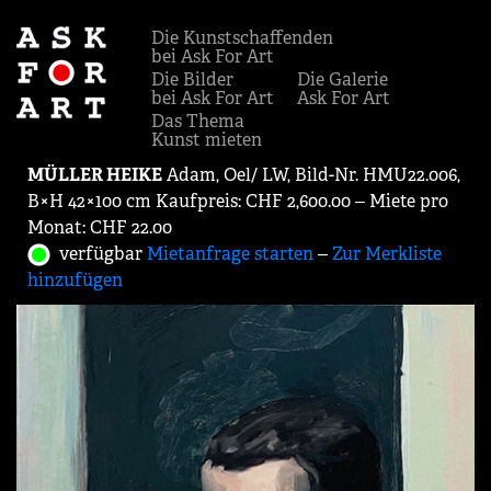
Die Kunstschaffenden
bei Ask For Art
Die Bilder
Die Galerie
bei Ask For Art
Ask For Art
Das Thema
Kunst mieten
MÜLLER HEIKE
Adam, Oel/ LW, Bild-Nr. HMU22.006,
B×H 42×100 cm Kaufpreis: CHF 2,600.00 ‒ Miete pro
Monat: CHF 22.00
verfügbar
Mietanfrage starten
‒
Zur Merkliste
hinzufügen