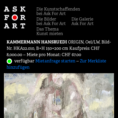
Die Kunstschaffenden
bei Ask For Art
Die Bilder
Die Galerie
bei Ask For Art
Ask For Art
Das Thema
Kunst mieten
KAMMERMANN HANSRUEDI
ORIGIN, Oel/LW, Bild-
Nr. HKA22.010, B×H 150×200 cm Kaufpreis: CHF
8,000.00 ‒ Miete pro Monat: CHF 67.00
verfügbar
Mietanfrage starten
‒
Zur Merkliste
hinzufügen