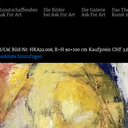
Kunstschaffenden
Die Bilder
Die Galerie
Das Th
Ask For Art
bei Ask For Art
Ask For Art
Kunst 
Oel/LW, Bild-Nr. HKA22.006, B×H 90×100 cm Kaufpreis: CHF 3,
erkliste hinzufügen