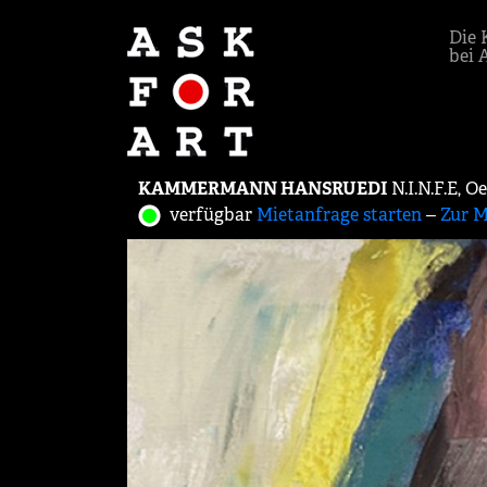
Die 
bei 
KAMMERMANN HANSRUEDI
N.I.N.F.E, 
verfügbar
Mietanfrage starten
‒
Zur M