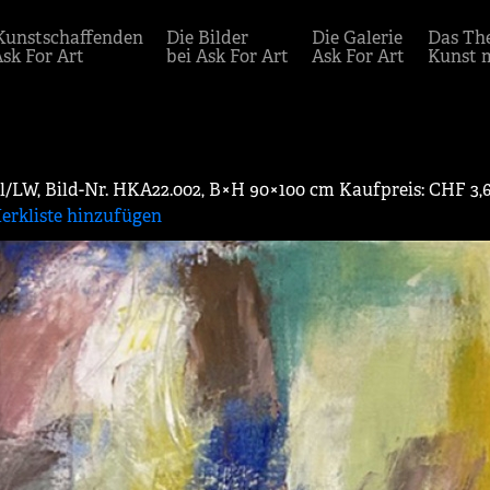
Kunstschaffenden
Die Bilder
Die Galerie
Das Th
Ask For Art
bei Ask For Art
Ask For Art
Kunst 
Oel/LW, Bild-Nr. HKA22.002, B×H 90×100 cm Kaufpreis: CHF 3,
erkliste hinzufügen