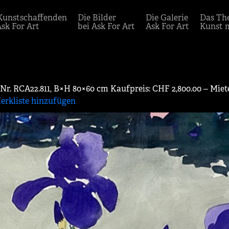
Kunstschaffenden
Die Bilder
Die Galerie
Das Th
Ask For Art
bei Ask For Art
Ask For Art
Kunst 
d-Nr. RCA22.811, B×H 80×60 cm Kaufpreis: CHF 2,800.00 ‒ Mie
erkliste hinzufügen