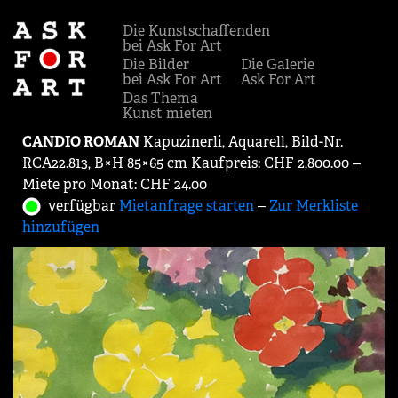
Die Kunstschaffenden
bei Ask For Art
Die Bilder
Die Galerie
bei Ask For Art
Ask For Art
Das Thema
Kunst mieten
CANDIO ROMAN
Kapuzinerli, Aquarell, Bild-Nr.
RCA22.813, B×H 85×65 cm Kaufpreis: CHF 2,800.00 ‒
Miete pro Monat: CHF 24.00
verfügbar
Mietanfrage starten
‒
Zur Merkliste
hinzufügen