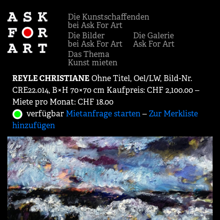
Die Kunstschaffenden
bei Ask For Art
Die Bilder
Die Galerie
bei Ask For Art
Ask For Art
Das Thema
Kunst mieten
REYLE CHRISTIANE
Ohne Titel, Oel/LW, Bild-Nr.
CRE22.014, B×H 70×70 cm Kaufpreis: CHF 2,100.00 ‒
Miete pro Monat: CHF 18.00
verfügbar
Mietanfrage starten
‒
Zur Merkliste
hinzufügen