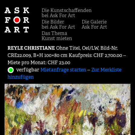
Die Kunstschaffenden
bei Ask For Art
Die Bilder
Die Galerie
bei Ask For Art
Ask For Art
Das Thema
Kunst mieten
REYLE CHRISTIANE
Ohne Titel, Oel/LW, Bild-Nr.
CRE22.009, B×H 100×80 cm Kaufpreis: CHF 2,700.00 ‒
Miete pro Monat: CHF 23.00
verfügbar
Mietanfrage starten
‒
Zur Merkliste
hinzufügen