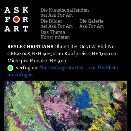
Die Kunstschaffenden
bei Ask For Art
Die Bilder
Die Galerie
bei Ask For Art
Ask For Art
Das Thema
Kunst mieten
REYLE CHRISTIANE
Ohne Titel, Oel/LW, Bild-Nr.
CRE22.008, B×H 40×30 cm Kaufpreis: CHF 1,000.00 ‒
Miete pro Monat: CHF 9.00
verfügbar
Mietanfrage starten
‒
Zur Merkliste
hinzufügen