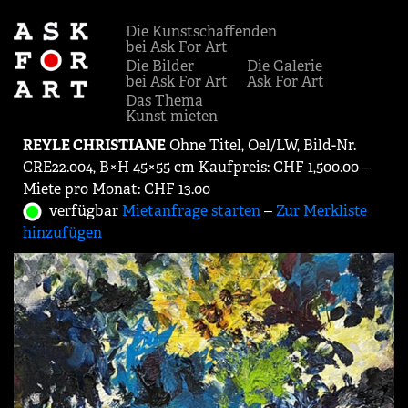
Die Kunstschaffenden
bei Ask For Art
Die Bilder
Die Galerie
bei Ask For Art
Ask For Art
Das Thema
Kunst mieten
REYLE CHRISTIANE
Ohne Titel, Oel/LW, Bild-Nr.
CRE22.004, B×H 45×55 cm Kaufpreis: CHF 1,500.00 ‒
Miete pro Monat: CHF 13.00
verfügbar
Mietanfrage starten
‒
Zur Merkliste
hinzufügen