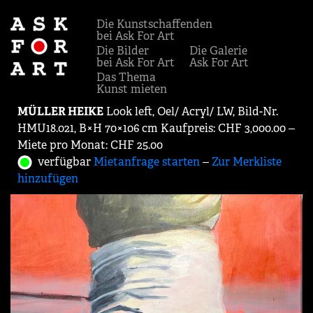
Die Kunstschaffenden
bei Ask For Art
Die Bilder
Die Galerie
bei Ask For Art
Ask For Art
Das Thema
Kunst mieten
MÜLLER HEIKE
Look left, Oel/ Acryl/ LW, Bild-Nr.
HMU18.021, B×H 70×106 cm Kaufpreis: CHF 3,000.00 ‒
Miete pro Monat: CHF 25.00
verfügbar
Mietanfrage starten
‒
Zur Merkliste
hinzufügen