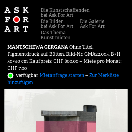
Die Kunstschaffenden
bei Ask For Art
Die Bilder
Die Galerie
bei Ask For Art
Ask For Art
Das Thema
Kunst mieten
MANTSCHEWA GERGANA
Ohne Titel,
Pigmentdruck auf Bütten, Bild-Nr. GMA22.005, B×H
50×40 cm Kaufpreis: CHF 800.00 ‒ Miete pro Monat:
CHF 7.00
verfügbar
Mietanfrage starten
‒
Zur Merkliste
hinzufügen