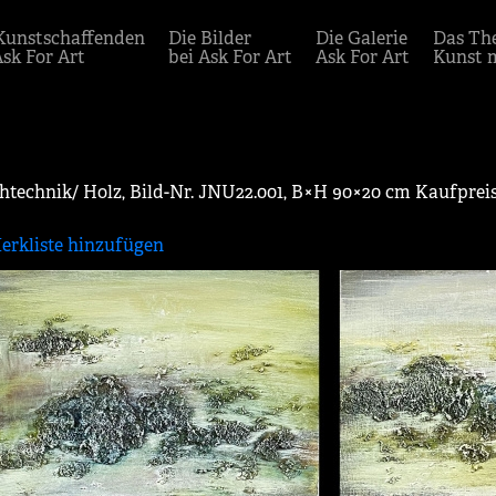
Kunstschaffenden
Die Bilder
Die Galerie
Das Th
Ask For Art
bei Ask For Art
Ask For Art
Kunst 
htechnik/ Holz, Bild-Nr. JNU22.001, B×H 90×20 cm Kaufprei
erkliste hinzufügen