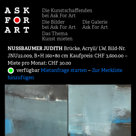
Die Kunstschaffenden
bei Ask For Art
Die Bilder
Die Galerie
bei Ask For Art
Ask For Art
Das Thema
Kunst mieten
NUSSBAUMER JUDITH
Brücke, Acryil/ LW, Bild-Nr.
JNU22.009, B×H 160×80 cm Kaufpreis: CHF 3,600.00 ‒
Miete pro Monat: CHF 30.00
verfügbar
Mietanfrage starten
‒
Zur Merkliste
hinzufügen