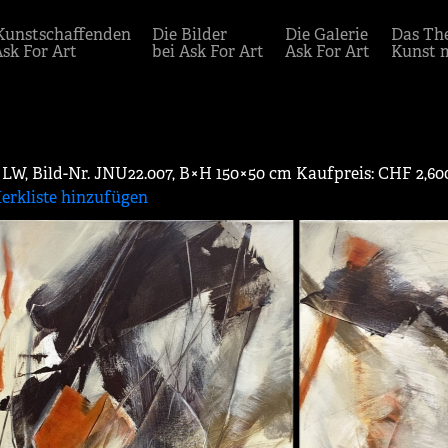
Kunstschaffenden
Die Bilder
Die Galerie
Das Th
Ask For Art
bei Ask For Art
Ask For Art
Kunst 
LW, Bild-Nr. JNU22.007, B×H 150×50 cm Kaufpreis: CHF 2,60
erkliste hinzufügen