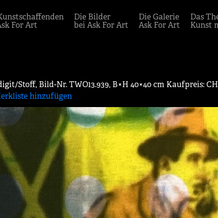
Kunstschaffenden
Die Bilder
Die Galerie
Das Th
Ask For Art
bei Ask For Art
Ask For Art
Kunst 
digit/Stoff, Bild-Nr. TWO13.939, B×H 40×40 cm Kaufpreis: C
erkliste hinzufügen