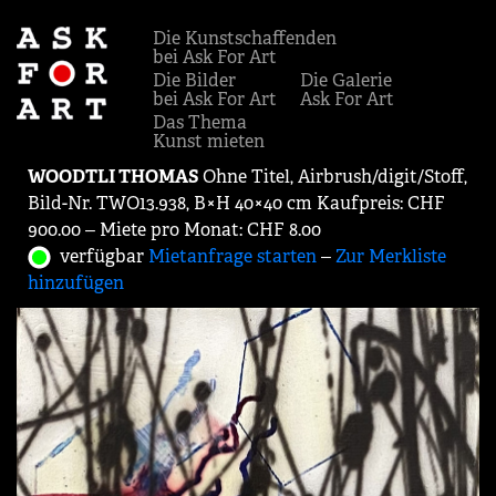
Die Kunstschaffenden
bei Ask For Art
Die Bilder
Die Galerie
bei Ask For Art
Ask For Art
Das Thema
Kunst mieten
WOODTLI THOMAS
Ohne Titel, Airbrush/digit/Stoff,
Bild-Nr. TWO13.938, B×H 40×40 cm Kaufpreis: CHF
900.00 ‒ Miete pro Monat: CHF 8.00
verfügbar
Mietanfrage starten
‒
Zur Merkliste
hinzufügen