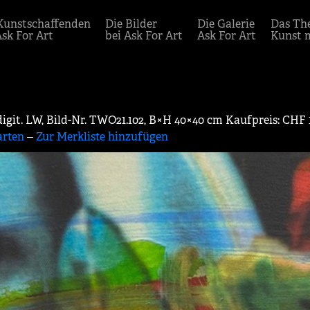
Kunstschaffenden
Die Bilder
Die Galerie
Das Th
Ask For Art
bei Ask For Art
Ask For Art
Kunst 
digit. LW, Bild-Nr. TWO21.102, B×H 40×40 cm Kaufpreis: CHF 
arten
‒
Zur Merkliste hinzufügen