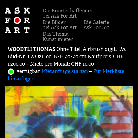
Die Kunstschaffenden
bei Ask For Art
Die Bilder
Die Galerie
bei Ask For Art
Ask For Art
Das Thema
Kunst mieten
WOODTLI THOMAS
Ohne Titel, Airbrush digit. LW,
Bild-Nr. TWO21.100, B×H 40×40 cm Kaufpreis: CHF
1,200.00 ‒ Miete pro Monat: CHF 10.00
verfügbar
Mietanfrage starten
‒
Zur Merkliste
hinzufügen