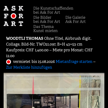
Die Kunstschaffenden
bei Ask For Art
Die Bilder
Die Galerie
bei Ask For Art
Ask For Art
Das Thema
Kunst mieten
WOODTLI THOMAS
Ohne Titel, Airbrush digit.
Collage, Bild-Nr. TWO21.097, B×H 43×53 cm
Kaufpreis: CHF 1,400.00 ‒ Miete pro Monat: CHF
12.00
vermietet bis 15.08.2026
Mietanfrage starten
‒
Zur Merkliste hinzufügen