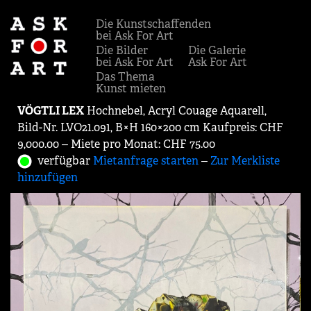
Die Kunstschaffenden
bei Ask For Art
Die Bilder
Die Galerie
bei Ask For Art
Ask For Art
Das Thema
Kunst mieten
VÖGTLI LEX
Hochnebel, Acryl Couage Aquarell,
Bild-Nr. LVO21.091, B×H 160×200 cm Kaufpreis: CHF
9,000.00 ‒ Miete pro Monat: CHF 75.00
verfügbar
Mietanfrage starten
‒
Zur Merkliste
hinzufügen