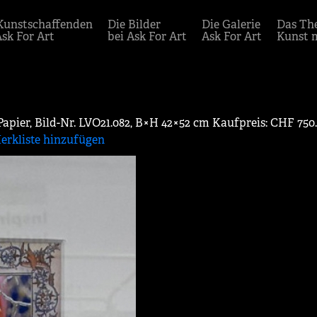
Kunstschaffenden
Die Bilder
Die Galerie
Das Th
Ask For Art
bei Ask For Art
Ask For Art
Kunst 
 Papier, Bild-Nr. LVO21.082, B×H 42×52 cm Kaufpreis: CHF 750
erkliste hinzufügen