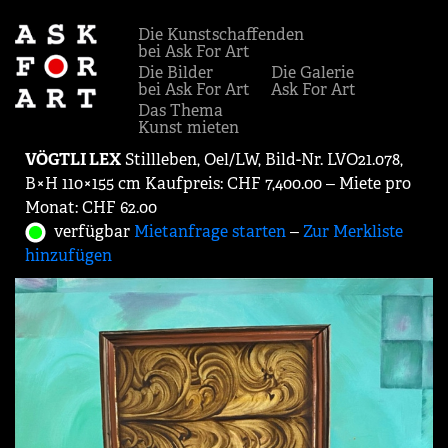
Die Kunstschaffenden
bei Ask For Art
Die Bilder
Die Galerie
bei Ask For Art
Ask For Art
Das Thema
Kunst mieten
VÖGTLI LEX
Stillleben, Oel/LW, Bild-Nr. LVO21.078,
B×H 110×155 cm Kaufpreis: CHF 7,400.00 ‒ Miete pro
Monat: CHF 62.00
verfügbar
Mietanfrage starten
‒
Zur Merkliste
hinzufügen