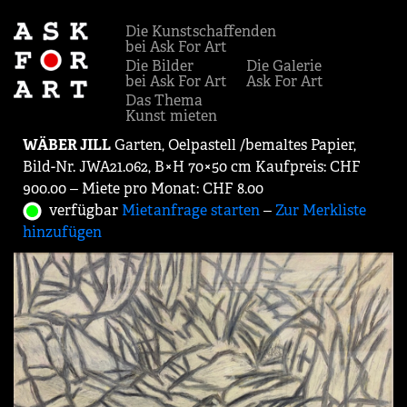
Die Kunstschaffenden
bei Ask For Art
Die Bilder
Die Galerie
bei Ask For Art
Ask For Art
Das Thema
Kunst mieten
WÄBER JILL
Garten, Oelpastell /bemaltes Papier,
Bild-Nr. JWA21.062, B×H 70×50 cm Kaufpreis: CHF
900.00 ‒ Miete pro Monat: CHF 8.00
verfügbar
Mietanfrage starten
‒
Zur Merkliste
hinzufügen