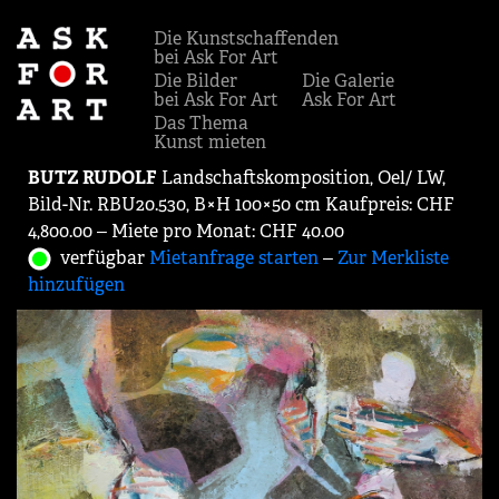
Die Kunstschaffenden
bei Ask For Art
Die Bilder
Die Galerie
bei Ask For Art
Ask For Art
Das Thema
Kunst mieten
BUTZ RUDOLF
Landschaftskomposition, Oel/ LW,
Bild-Nr. RBU20.530, B×H 100×50 cm Kaufpreis: CHF
4,800.00 ‒ Miete pro Monat: CHF 40.00
verfügbar
Mietanfrage starten
‒
Zur Merkliste
hinzufügen